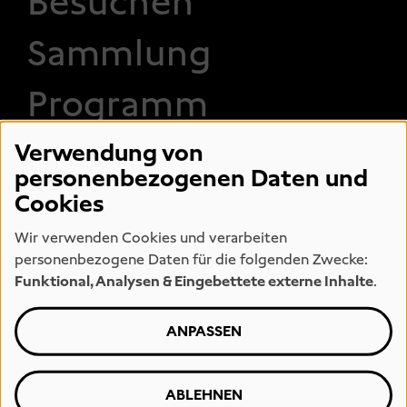
Besuchen
Sammlung
Programm
Entdecken
Verwendung von
personenbezogenen Daten und
Cookies
Wir verwenden Cookies und verarbeiten
FOOTER 2
Museum
Engagement
personenbezogene Daten für die folgenden Zwecke:
Eintrittspreise
Jobs
Funktional, Analysen & Eingebettete externe Inhalte
.
Öffnungszeiten
Team
Presse
Kunstmeile
ANPASSEN
Hamburg
Vermietung
Museumsshop
Leihverkehr
ABLEHNEN