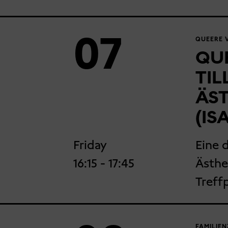
07
QUEERE V
QUE
TIL
ÄST
(IS
Friday
Eine 
16:15
- 17:45
Ästhe
Treff
FAMILIEN