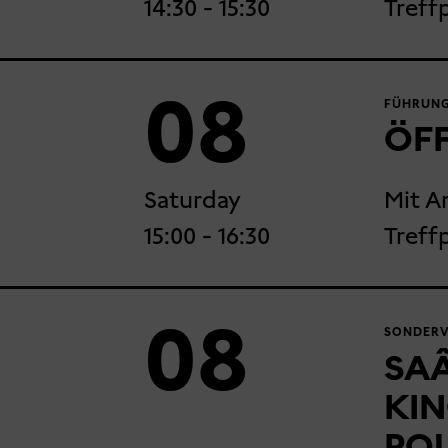
14:30
- 15:30
Treff
08
FÜHRUNG
ÖF
Saturday
Mit A
15:00
- 16:30
Treff
08
SONDERVE
SAÂ
KIN
PO