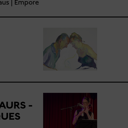
aus | Empore
AURS -
QUES