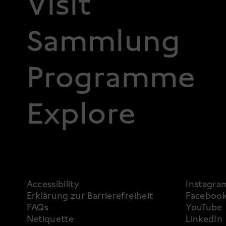
FOOTER 1
Visit
Sammlung
Programme
Explore
FOOTER 3
Accessibility
Instagra
Erklärung zur Barrierefreiheit
Faceboo
FAQs
YouTube
Netiquette
LinkedIn