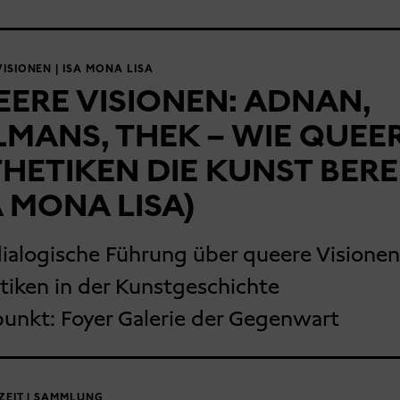
ISIONEN | ISA MONA LISA
ERE VISIONEN: ADNAN,
LMANS, THEK – WIE QUEE
HETIKEN DIE KUNST BER
A MONA LISA)
dialogische Führung über queere Visione
tiken in der Kunstgeschichte
punkt:
Foyer Galerie der Gegenwart
ZEIT | SAMMLUNG