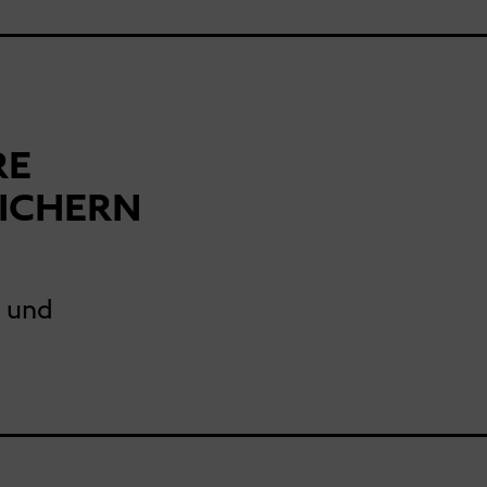
RE
EICHERN
n und