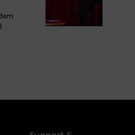
 dem
l
Support &