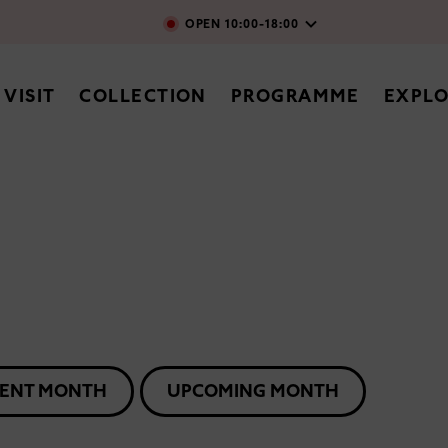
Skip to main content
OPEN
10:00-18:00
vigation
VISIT
COLLECTION
PROGRAMME
EXPL
ENT MONTH
UPCOMING MONTH