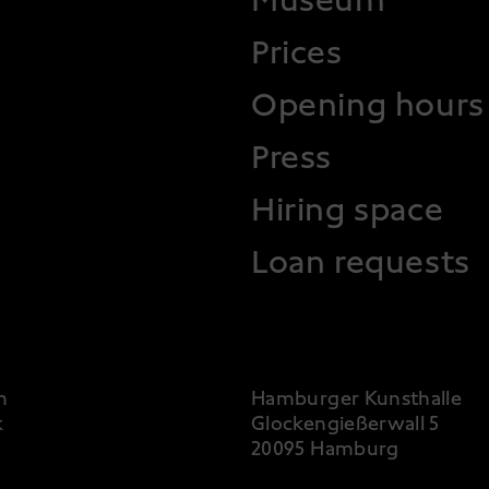
FOOTER
Prices
Opening hours
Press
Hiring space
Loan requests
m
Hamburger Kunsthalle
k
Glockengießerwall 5
20095 Hamburg